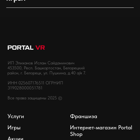
ИП Элиханов Ислам Сайдаминович
453500, Респ. Башкортостан, Белорецкий
район, г. Белорецк, ул. Пушкина, д.40 а/я 7.
ИНН 025607176511 ОГРНИП
319028000051781
Все права защищены 2025 ©
Услуги
Франшиза
Игры
Интернет-магазин Portal
Shop
Акции