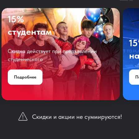
15%
студентам
1
Скидка действует при предъявлении
на
студенческого
Подробнее
П
Скидки и акции не суммируются!