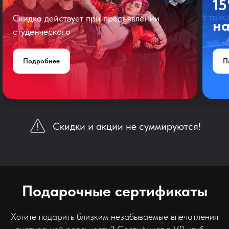
1
Скидка действует при предъявлении
на
студенческого
Подробнее
П
Скидки и акции не суммируются!
Подарочные сертификаты
Хотите подарить близким незабываемые впечатления