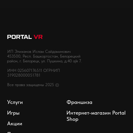
ИП Элиханов Ислам Сайдаминович
453500, Респ. Башкортостан, Белорецкий
район, г. Белорецк, ул. Пушкина, д.40 а/я 7.
ИНН 025607176511 ОГРНИП
319028000051781
Все права защищены 2025 ©
Услуги
Франшиза
Игры
Интернет-магазин Portal
Shop
Акции