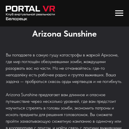
Arizona Sunshine
Вы попадаете в самую гущу катастрофы в жаркой Аризоне,
где мир поглощён обезумевшими зомби, жаждущими
разорвать вас на части. Но не отчаивайтесь: где-то
неподалёку есть рабочее радио и группа выживших. Ваша
задача — пробраться сквозь орды мертвецов и не погибнуть.
Arizona Sunshine предлагает вам длинное и опасное
путешествие через несколько уровней, где вам предстоит
научиться стрелять в головы зомби, экономить патроны и
искать предметы для решения головоломок. Вы сможете
пройти захватывающую сюжетную кампанию в одиночку или
в кооперативе с другом, и найти связь с другими выжившими.