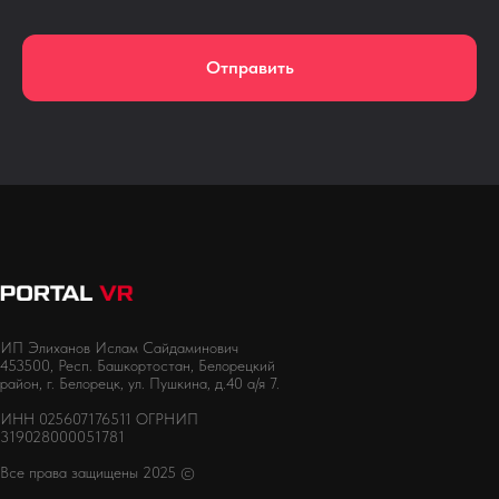
Отправить
ИП Элиханов Ислам Сайдаминович
453500, Респ. Башкортостан, Белорецкий
район, г. Белорецк, ул. Пушкина, д.40 а/я 7.
ИНН 025607176511 ОГРНИП
319028000051781
Все права защищены 2025 ©