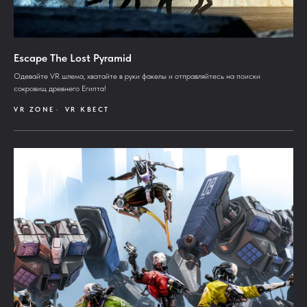
Escape The Lost Pyramid
Одевайте VR шлема, хватайте в руки факелы и отправляйтесь на поиски
сокровищ древнего Египта!
VR ZONE
VR КВЕСТ