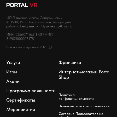
ИП Элиханов Ислам Сайдаминович
453500, Респ. Башкортостан, Белорецкий
район, г. Белорецк, ул. Пушкина, д.40 а/я 7.
ИНН 025607176511 ОГРНИП
319028000051781
Все права защищены 2025 ©
Услуги
Франшиза
Игры
Интернет-магазин Portal
Shop
Акции
Программа лояльности
Политика
конфиденциальности
Сертификаты
Пользовательское соглашение
Мероприятия
Согласие Пользователя на