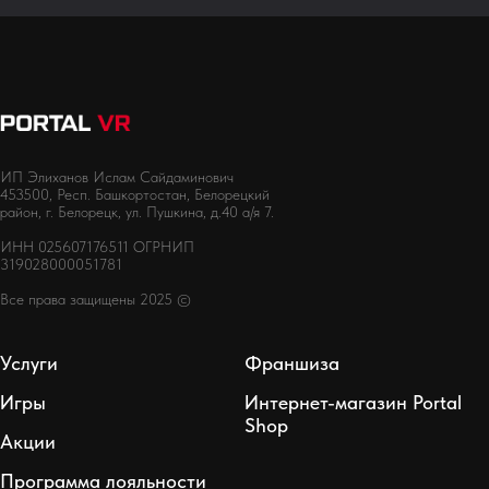
ИП Элиханов Ислам Сайдаминович
453500, Респ. Башкортостан, Белорецкий
район, г. Белорецк, ул. Пушкина, д.40 а/я 7.
ИНН 025607176511 ОГРНИП
319028000051781
Все права защищены 2025 ©
Услуги
Франшиза
Игры
Интернет-магазин Portal
Shop
Акции
Программа лояльности