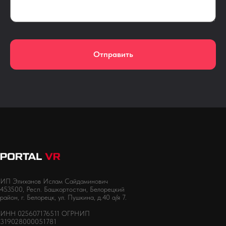
Отправить
ИП Элиханов Ислам Сайдаминович
453500, Респ. Башкортостан, Белорецкий
район, г. Белорецк, ул. Пушкина, д.40 а/я 7.
ИНН 025607176511 ОГРНИП
319028000051781