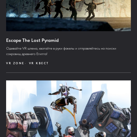
Escape The Lost Pyramid
Одевайте VR шлема, хватайте в руки факелы и отправляйтесь на поиски
сокровищ древнего Египта!
VR ZONE
VR КВЕСТ