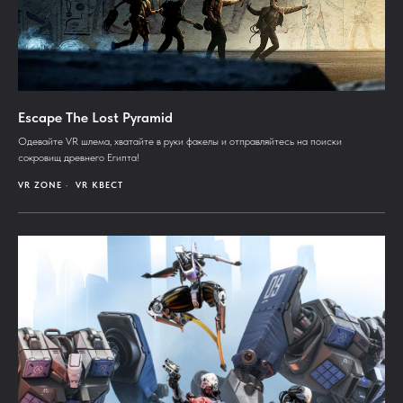
Escape The Lost Pyramid
Одевайте VR шлема, хватайте в руки факелы и отправляйтесь на поиски
сокровищ древнего Египта!
VR ZONE
VR КВЕСТ