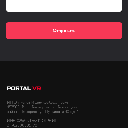
Отправить
ИП Элиханов Ислам Сайдаминович
453500, Респ. Башкортостан, Белорецкий
район, г. Белорецк, ул. Пушкина, д.40 а/я 7.
ИНН 025607176511 ОГРНИП
319028000051781