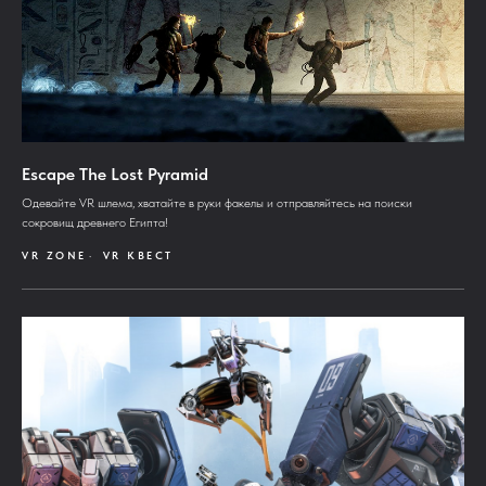
Escape The Lost Pyramid
Одевайте VR шлема, хватайте в руки факелы и отправляйтесь на поиски
сокровищ древнего Египта!
VR ZONE
VR КВЕСТ