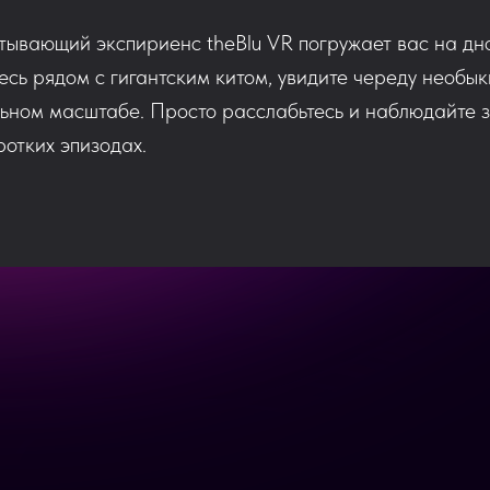
ывающий экспириенс theBlu VR погружает вас на дно
есь рядом с гигантским китом, увидите череду необык
льном масштабе. Просто расслабьтесь и наблюдайте
ротких эпизодах.